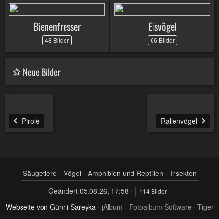
Bienenfresser
Eisvögel
48 Bilder
66 Bilder
Neue Bilder
Pirole
Rallenvögel
Säugetiere
Vögel
Amphibien und Reptilien
Insekten
Geändert
05.08.26, 17:58
114 Bilder
Webseite von Günni Sareyka
·
jAlbum - Fotoalbum Software
·
Tiger